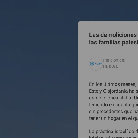
0
0
0
1
0
1
0
2
1
2
1
3
Las demoliciones 
1
3
las familias pales
1
4
0
1
4
Petición de:
6
1
4
UNRWA
2
1
5
8
1
5
4
1
6
En los últimos meses, 
0
1
6
Este y Cisjordania ha 
6
1
7
demoliciones al día.
Un
2
1
7
teniendo en cuenta que
8
1
8
sin precedentes que h
4
1
8
tener un hogar en el qu
0
1
9
6
1
9
La práctica israelí de 
0
2
1
0