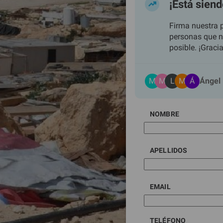
¡Está siend
Firma nuestra p
personas que n
posible. ¡Graci
A
M
M
L
M
Maria
NOMBRE
APELLIDOS
EMAIL
TELÉFONO