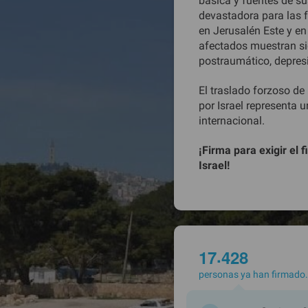
básica y fuentes de s
1
8
1
0
devastadora para las 
2
4
1
1
en Jerusalén Este y e
3
0
1
1
afectados muestran si
4
6
1
2
postraumático, depres
5
2
1
2
6
8
2
3
El traslado forzoso de
7
4
2
3
por Israel representa u
8
0
2
4
internacional.
9
6
2
4
0
2
2
5
¡Firma para exigir el 
1
8
2
5
Israel!
2
4
2
6
3
0
2
6
4
6
2
7
5
2
2
7
0
6
8
2
8
.
1
7
4
2
8
personas ya han firmado.