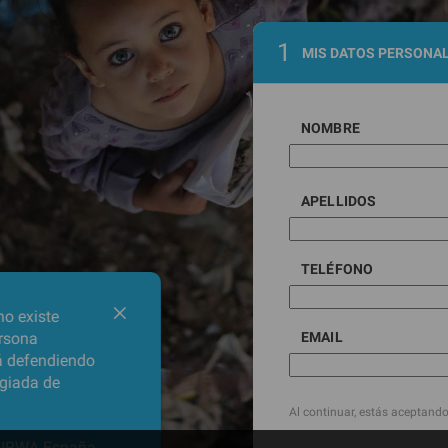
MIS DATOS PERSONA
NOMBRE
APELLIDOS
TELÉFONO
o existe
ersona
EMAIL
á defendiendo
ugiada de
Al continuar, estás aceptand
 UNRWA España