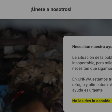
¡Únete a nosotros!
Necesitan nuestra a
La situación de la pob
insoportable, pero mil
necesitan que sigamos
En UNRWA estamos tra
refugio y alimentos mi
ayuda es urgente.
No les des la espalda,