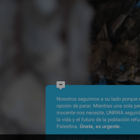
Nosotros seguimos a su lado porque n
opción de parar. Mientras una sola p
inocente nos necesite, UNRWA seguir
la vida y el futuro de la población ref
Palestina.
Únete, es urgente.
Raquel Martí, directora ejecutiva de